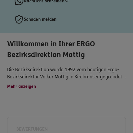
Nachricht schreiben
Schaden melden
Willkommen in Ihrer ERGO
Bezirksdirektion Mattig
Die Bezirksdirektion wurde 1992 vom heutigen Ergo-
Bezirksdirektor Volker Mattig in Kirchmöser gegründet.
Sie befindet sich in der Wusterwitzer Straße 32 c.
Mehr anzeigen
Mittlerweile gehören wir zu den umsatzstärksten
Servicebüros in der Region.
Der Name Mattig bürgt für qualifizierte und
vertrauensvolle Beratung für Produkte, die
bedarfsgerecht auf den Kunden zugeschnitten sind. Zu
BEWERTUNGEN