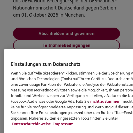
das UEFA Nations-League-Spiel der DFB-Männer-
Nationalmannschaft Deutschland gegen Serbien
am 01. Oktober 2026 in München.
Abschließen und gewinnen
Teilnahmebedingungen
Einstellungen zum Datenschutz
Wenn Sie auf "Alle akzeptieren" klicken, stimmen Sie der Speicherung 
Versicherungen und Services
und ähnlichen Technologien (Tools) auf Ihrem Gerät zu. Dadurch ermö
eine zuverlässige Funktion der Website, die Analyse der Websitenutzun
Messung von Marketingaktivitäten sowie die Möglichkeit, Ihnen persona
Inhalte und Werbeanzeigen zur Verfügung zu stellen, z.B. durch die N
Entdecken Sie die neusten Aktionen
Facebook Audiences oder Google Ads. Falls Sie
nicht zustimmen
möchten
keine für Sie maßgeschneiderte Anpassung und Werbung auf dieser Se
Sie können Ihre Entscheidungen jederzeit über den Button "Tool-Eins
anpassen. Näheres zu den eingesetzten Tools finden Sie unter
Datenschutzhinweise
Impressum