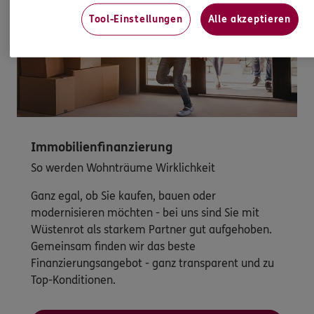
Tool-Einstellungen
Alle akzeptieren
Immobilienfinanzierung
So werden Wohnträume Wirklichkeit
Ganz egal, ob Sie kaufen, bauen oder
modernisieren möchten - bei uns sind Sie mit
Wüstenrot als starkem Partner gut aufgehoben.
Gemeinsam finden wir das beste
Finanzierungsangebot - ganz transparent und zu
Top-Konditionen.